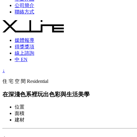
公司簡介
聯絡方式
媒體報導
得獎獎項
線上諮詢
中
EN
↓
住 宅 空 間 Residential
在深淺色系裡玩出色彩與生活美學
位置
面積
建材