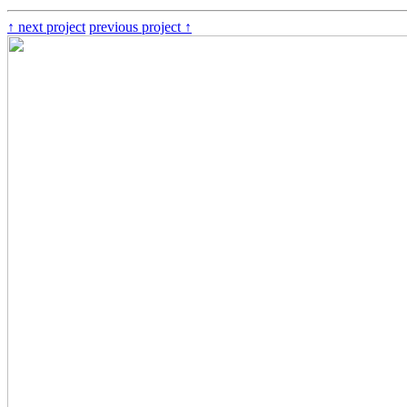
↑
next project
previous project
↑