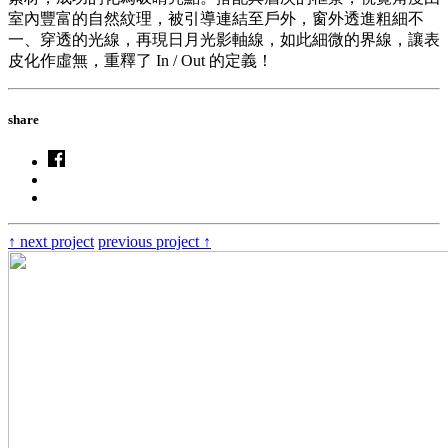
室內豐富的自然紋理，被引導連結至戶外，窗外透進粗細不
一、穿透的光線，再現日月光影軸線，如此細微的界線，讓表
皮化作虛無，重釋了 In / Out 的定義！
share
↑
next project
previous project
↑