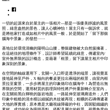
一切的起源來自於屋主的一張相片---那是一張優美靜謐的風景
照，綠意盎然的景色，讓人心曠神怡！屋主只有一個訴求，就
是將他家打造成如相片中的風景一般，於是開始了「留下那個
腦海中景象」的發想⋯⋯
基地位於環境清幽的陽明山山腰，整個建物被大自然簇擁著，
在這絕佳的地理條件下，設計師希望延續此綠意，傳遞室內/
室外無界限的設計概念，並藉著「框景」留下讓屋主相片中印
象深刻的景象。
在空間的軸線運用下，玄關一入口即是透淨的端景，讓視覺直
接地延伸至戶外，X 軸向的餐桌更拉出兩端的框景，由室內框
景拉至窗景，一步步將屋主的印象烙印在腦海中！為營造出無
界限的空間，運用材質的肌理與特性將戶外重新轉介至室內，
在玄關前黑白輝映的版岩地面，一路延伸至玻璃廊道外；人們
印象中粗糙的清水模以細膩的木紋被再現；粗曠的石磚傳遞著
大地的厚實感；原本應是大廳視線障礙的中柱，因斑駁鐵鏽的
素材，成功的化為吸睛亮點。搭配具層次的框景，視覺角度由