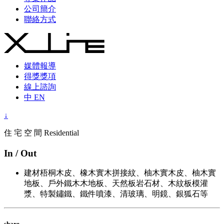
公司簡介
聯絡方式
媒體報導
得獎獎項
線上諮詢
中
EN
↓
住 宅 空 間 Residential
In / Out
建材
梧桐木皮、橡木實木拼接紋、柚木實木皮、柚木實
地板、戶外鐵木木地板、天然板岩石材、木紋板模灌
漿、特製鏽鐵、鐵件噴漆、清玻璃、明鏡、銀狐石等
share