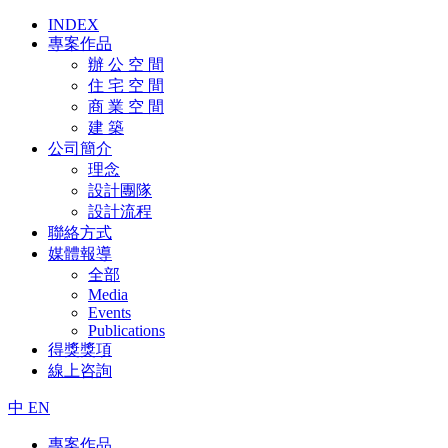
INDEX
專案作品
辦 公 空 間
住 宅 空 間
商 業 空 間
建 築
公司簡介
理念
設計團隊
設計流程
聯絡方式
媒體報導
全部
Media
Events
Publications
得獎獎項
線上咨詢
中
EN
專案作品