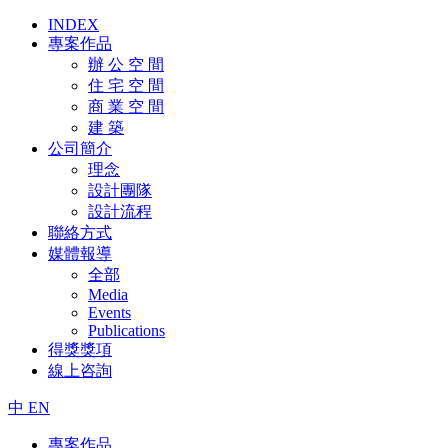
INDEX
專案作品
辦 公 空 間
住 宅 空 間
商 業 空 間
建 築
公司簡介
理念
設計團隊
設計流程
聯絡方式
媒體報導
全部
Media
Events
Publications
得獎獎項
線上咨詢
中
EN
專案作品