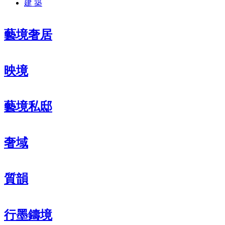
建 築
藝境奢居
映境
藝境私邸
奢域
質韻
行墨鑄境