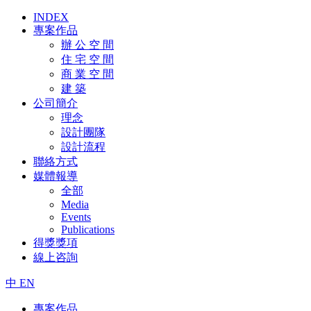
INDEX
專案作品
辦 公 空 間
住 宅 空 間
商 業 空 間
建 築
公司簡介
理念
設計團隊
設計流程
聯絡方式
媒體報導
全部
Media
Events
Publications
得獎獎項
線上咨詢
中
EN
專案作品