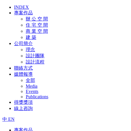
INDEX
專案作品
辦 公 空 間
住 宅 空 間
商 業 空 間
建 築
公司簡介
理念
設計團隊
設計流程
聯絡方式
媒體報導
全部
Media
Events
Publications
得獎獎項
線上咨詢
中
EN
專案作品