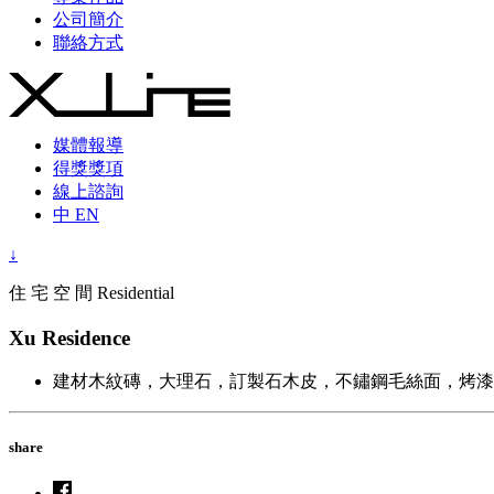
公司簡介
聯絡方式
媒體報導
得獎獎項
線上諮詢
中
EN
↓
住 宅 空 間 Residential
Xu Residence
建材
木紋磚，大理石，訂製石木皮，不鏽鋼毛絲面，烤漆
share