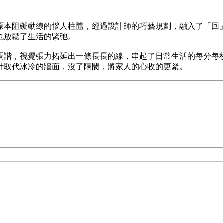
原本阻礙動線的惱人柱體，經過設計師的巧藝規劃，融入了「回
也放鬆了生活的緊弛。
調諧，視覺張力拓延出一條長長的線，串起了日常生活的每分每
計取代冰冷的牆面，沒了隔閡，將家人的心收的更緊。