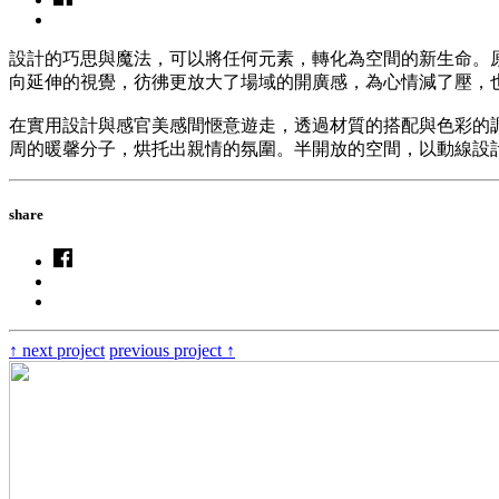
設計的巧思與魔法，可以將任何元素，轉化為空間的新生命。
向延伸的視覺，彷彿更放大了場域的開廣感，為心情減了壓，
在實用設計與感官美感間愜意遊走，透過材質的搭配與色彩的
周的暖馨分子，烘托出親情的氛圍。半開放的空間，以動線設
share
↑
next project
previous project
↑