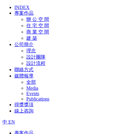
INDEX
專案作品
辦 公 空 間
住 宅 空 間
商 業 空 間
建 築
公司簡介
理念
設計團隊
設計流程
聯絡方式
媒體報導
全部
Media
Events
Publications
得獎獎項
線上咨詢
中
EN
專案作品