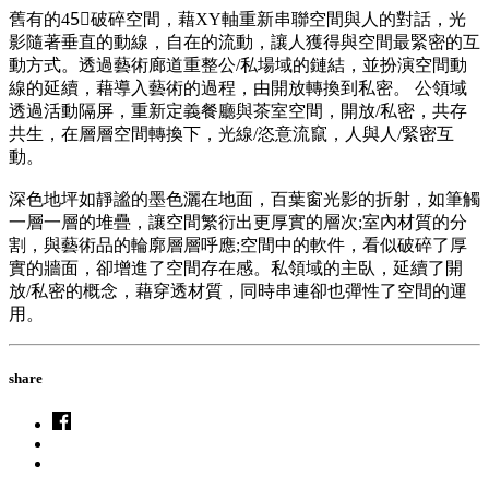
舊有的45〫破碎空間，藉XY軸重新串聯空間與人的對話，光
影隨著垂直的動線，自在的流動，讓人獲得與空間最緊密的互
動方式。透過藝術廊道重整公/私場域的鏈結，並扮演空間動
線的延續，藉導入藝術的過程，由開放轉換到私密。 公領域
透過活動隔屏，重新定義餐廳與茶室空間，開放/私密，共存
共生，在層層空間轉換下，光線/恣意流竄，人與人/緊密互
動。
深色地坪如靜謐的墨色灑在地面，百葉窗光影的折射，如筆觸
一層一層的堆疊，讓空間繁衍出更厚實的層次;室內材質的分
割，與藝術品的輪廓層層呼應;空間中的軟件，看似破碎了厚
實的牆面，卻增進了空間存在感。私領域的主臥，延續了開
放/私密的概念，藉穿透材質，同時串連卻也彈性了空間的運
用。
share