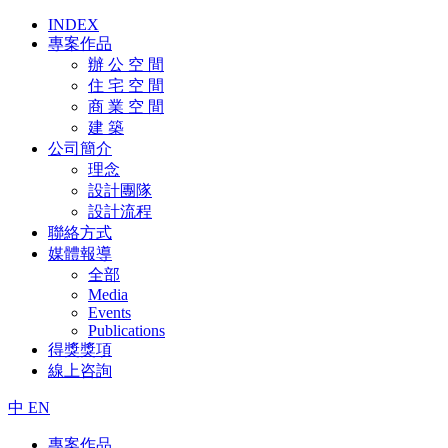
INDEX
專案作品
辦 公 空 間
住 宅 空 間
商 業 空 間
建 築
公司簡介
理念
設計團隊
設計流程
聯絡方式
媒體報導
全部
Media
Events
Publications
得獎獎項
線上咨詢
中
EN
專案作品