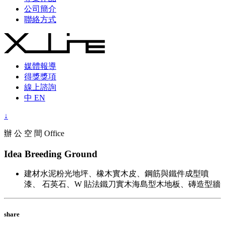
公司簡介
聯絡方式
媒體報導
得獎獎項
線上諮詢
中
EN
↓
辦 公 空 間 Office
Idea Breeding Ground
建材
水泥粉光地坪、橡木實木皮、鋼筋與鐵件成型噴
漆、 石英石、W 貼法鐵刀實木海島型木地板、磚造型牆
share