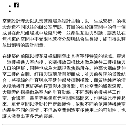
空間設計理念以思想繁殖場為設計主軸，以「生成繁衍」的概
念創造不同以往的辦公室型態。其目的在於讓空間中的每一個
成員在此思維場域中放鬆思考，並產生互動與對話，讓想法在
無拘束的空間中不受限地繁衍分裂與結合生長後，終而得以釋
放出獨特的設計能量。
在建築的前院以櫻花及樟樹圍塑出具有寧靜特質的場域。穿過
一道樓梯進入室內後，玄關擺放四根枕木做為通往二樓樓梯與
入口的隔屏，同時也成為大廳視覺焦點所在。挑高大廳由延伸
至二樓的白牆、紅磚與玻璃所圍塑而成，並與前後院的景致結
合，將視線的垂直與水平延伸感發揮到極致，而質地純粹的清
水模地板呼應紅磚的樸實與木頭溫潤，強化空間的觸覺深度。
大廳旁的摺梯做為室內的垂直動線，不同階數的樓梯將工作
室、會議室、書房等每個單元空間區隔開來，也將彼此串連起
來。單元空間以活動拉門定義屬性，依照不同的使用時機使室
內產生不同的表情，不但為空間創造更多使用上的可能性，也
讓人激發出更多元的靈感。