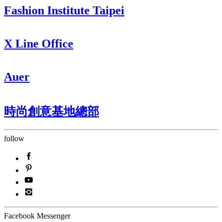
Fashion Institute Taipei
X Line Office
Auer
時尚創意基地總部
follow
Facebook Messenger